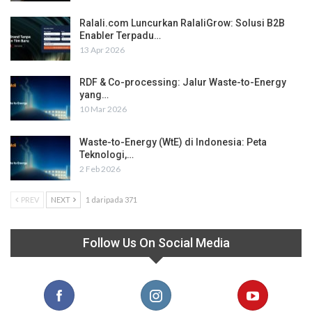
Ralali.com Luncurkan RalaliGrow: Solusi B2B
Enabler Terpadu…
13 Apr 2026
RDF & Co-processing: Jalur Waste-to-Energy
yang…
10 Mar 2026
Waste-to-Energy (WtE) di Indonesia: Peta
Teknologi,…
2 Feb 2026
PREV
NEXT
1 daripada 371
Follow Us On Social Media