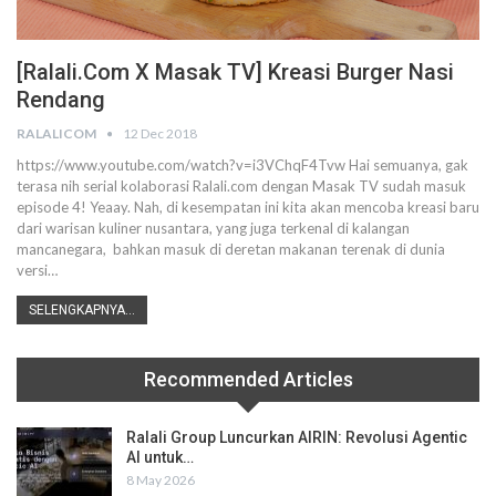
[Ralali.Com X Masak TV] Kreasi Burger Nasi
Rendang
RALALICOM
12 Dec 2018
https://www.youtube.com/watch?v=i3VChqF4Tvw Hai semuanya, gak
terasa nih serial kolaborasi Ralali.com dengan Masak TV sudah masuk
episode 4! Yeaay. Nah, di kesempatan ini kita akan mencoba kreasi baru
dari warisan kuliner nusantara, yang juga terkenal di kalangan
mancanegara, bahkan masuk di deretan makanan terenak di dunia
versi…
SELENGKAPNYA...
Recommended Articles
Ralali Group Luncurkan AIRIN: Revolusi Agentic
AI untuk…
8 May 2026