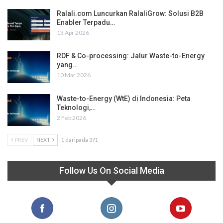
Ralali.com Luncurkan RalaliGrow: Solusi B2B
Enabler Terpadu…
13 Apr 2026
RDF & Co-processing: Jalur Waste-to-Energy
yang…
10 Mar 2026
Waste-to-Energy (WtE) di Indonesia: Peta
Teknologi,…
2 Feb 2026
PREV
NEXT
1 daripada 371
Follow Us On Social Media