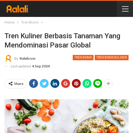
Home
Tren Bisnis
Tren Kuliner Berbasis Tanaman Yang
Mendominasi Pasar Global
TREN BISNIS
TREN BISNIS KULINER
By
Ralalicom
Last updated
4 Sep 2024
Share