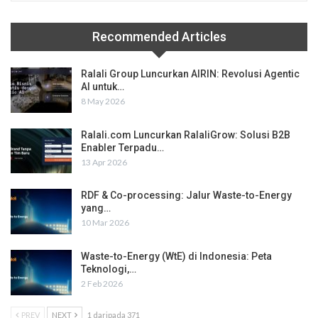
Recommended Articles
Ralali Group Luncurkan AIRIN: Revolusi Agentic
AI untuk…
8 May 2026
Ralali.com Luncurkan RalaliGrow: Solusi B2B
Enabler Terpadu…
13 Apr 2026
RDF & Co-processing: Jalur Waste-to-Energy
yang…
10 Mar 2026
Waste-to-Energy (WtE) di Indonesia: Peta
Teknologi,…
2 Feb 2026
PREV
NEXT
1 daripada 371