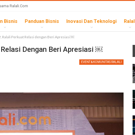
sama Ralali.com
n Bisnis
Panduan Bisnis
Inovasi Dan Teknologi
Ralal
, Ralali Perkuat Relasi dengan Beri Apresiasi ￼
 Relasi Dengan Beri Apresiasi ￼
EVENT & KOMUNITAS RALALI