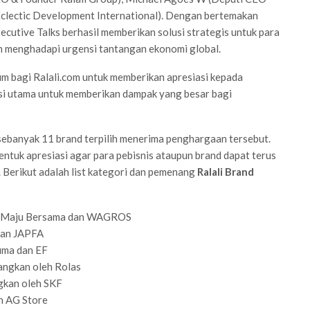
Eclectic Development International). Dengan bertemakan
xecutive Talks berhasil memberikan solusi strategis untuk para
an menghadapi urgensi tantangan ekonomi global.
m bagi Ralali.com untuk memberikan apresiasi kepada
isi utama untuk memberikan dampak yang besar bagi
 sebanyak 11 brand terpilih menerima penghargaan tersebut.
ntuk apresiasi agar para pebisnis ataupun brand dapat terus
. Berikut adalah list kategori dan pemenang
Ralali Brand
W Maju Bersama dan WAGROS
dan JAPFA
uma dan EF
angkan oleh Rolas
gkan oleh SKF
h
AG Store