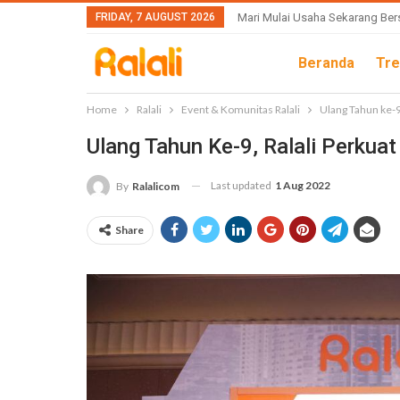
FRIDAY, 7 AUGUST 2026
Mari Mulai Usaha Sekarang Ber
Beranda
Tre
Home
Ralali
Event & Komunitas Ralali
Ulang Tahun ke-9
Ulang Tahun Ke-9, Ralali Perkuat
Last updated
1 Aug 2022
By
Ralalicom
Share