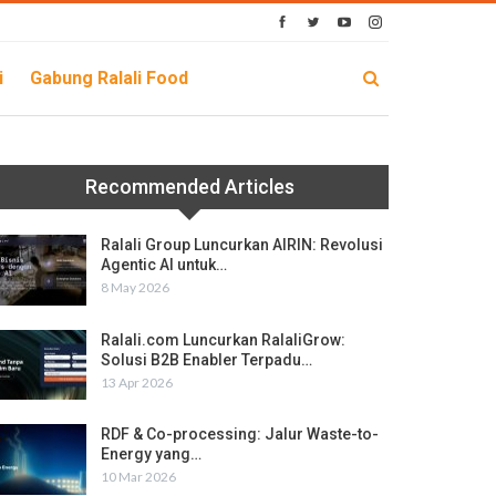
i
Gabung Ralali Food
Recommended Articles
Ralali Group Luncurkan AIRIN: Revolusi
Agentic AI untuk…
8 May 2026
Ralali.com Luncurkan RalaliGrow:
Solusi B2B Enabler Terpadu…
13 Apr 2026
RDF & Co-processing: Jalur Waste-to-
Energy yang…
10 Mar 2026