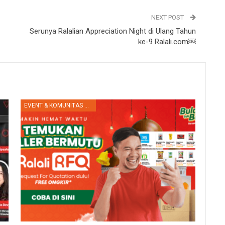
NEXT POST
Serunya Ralalian Appreciation Night di Ulang Tahun
ke-9 Ralali.com￼
EVENT & KOMUNITAS RALALI