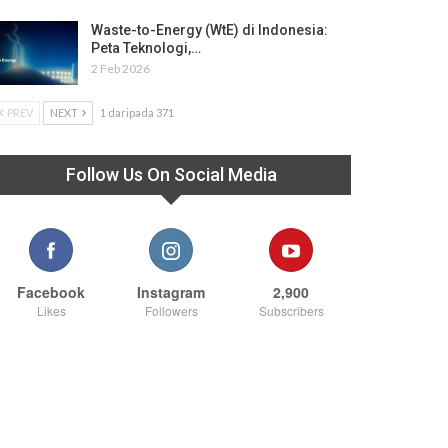
Waste-to-Energy (WtE) di Indonesia:
Peta Teknologi,…
2 Feb 2026
PREV
NEXT
1 daripada 371
Follow Us On Social Media
Facebook
Instagram
2,900
Likes
Followers
Subscribers