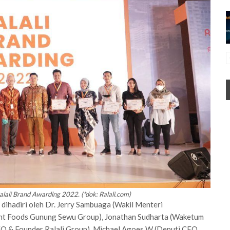
ali Brand Awarding 2022. (*dok: Ralali.com)
 dihadiri oleh Dr. Jerry Sambuaga (Wakil Menteri
nt Foods Gunung Sewu Group), Jonathan Sudharta (Waketum
O & Founder Ralali Group), Michael Agoes W (Deputi CEO