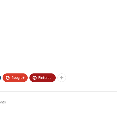
Google+
Pinterest
nts