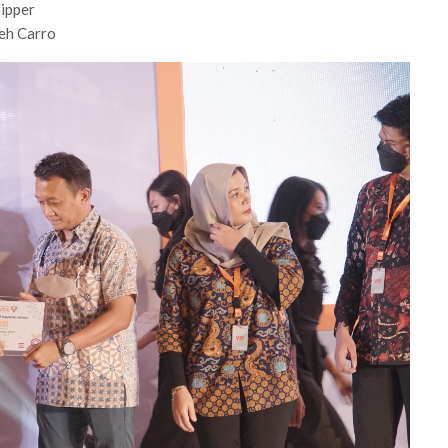
hipper
leh Carro