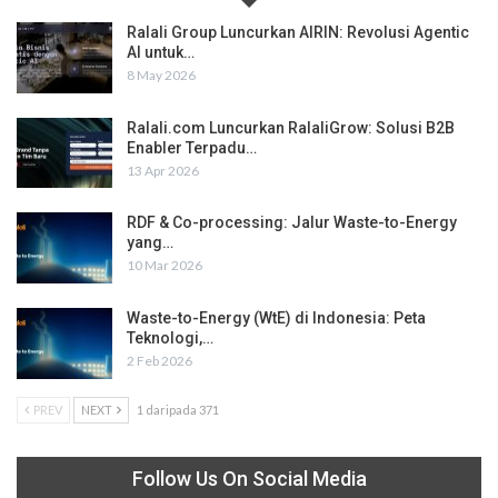
Ralali Group Luncurkan AIRIN: Revolusi Agentic
AI untuk…
8 May 2026
Ralali.com Luncurkan RalaliGrow: Solusi B2B
Enabler Terpadu…
13 Apr 2026
RDF & Co-processing: Jalur Waste-to-Energy
yang…
10 Mar 2026
Waste-to-Energy (WtE) di Indonesia: Peta
Teknologi,…
2 Feb 2026
PREV
NEXT
1 daripada 371
Follow Us On Social Media