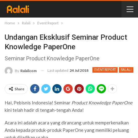
Home
Ralali
Event Report
Undangan Eksklusif Seminar Product
Knowledge PaperOne
Seminar Product Knowledge PaperOne
Last updated
24 Jul 2018
EVENT REPORT
RALALI
By
Ralalicom
Share
Hai, Pebisnis Indonesia! Seminar
Product Knowledge PaperOne
kini telah hadir di tengah-tengah Anda!
Acara ini adalah acara yang dirancang untuk memperkenalkan
Anda kepada produk-produk PaperOne yang memiliki peluang
untuk dijadikan usaha.