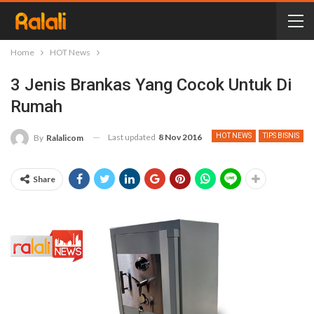
Home
HOT News
3 Jenis Brankas Yang Cocok Untuk Di
Rumah
Last updated
8 Nov 2016
HOT NEWS
TIPS BISNIS
By
Ralalicom
Share