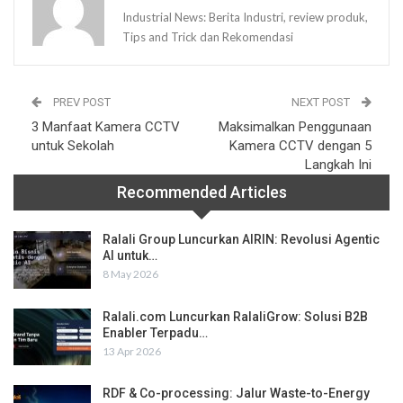
Industrial News: Berita Industri, review produk,
Tips and Trick dan Rekomendasi
PREV POST
NEXT POST
3 Manfaat Kamera CCTV
Maksimalkan Penggunaan
untuk Sekolah
Kamera CCTV dengan 5
Langkah Ini
Recommended Articles
Ralali Group Luncurkan AIRIN: Revolusi Agentic
AI untuk…
8 May 2026
Ralali.com Luncurkan RalaliGrow: Solusi B2B
Enabler Terpadu…
13 Apr 2026
RDF & Co-processing: Jalur Waste-to-Energy