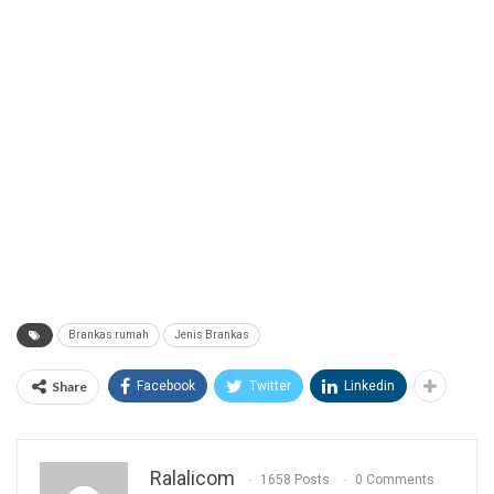
Brankas rumah
Jenis Brankas
Share
Facebook
Twitter
Linkedin
Ralalicom
1658 Posts
0 Comments