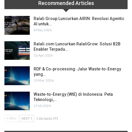
Recommended Articles
Ralali Group Luncurkan AIRIN: Revolusi Agentic
AI untuk…
8 May 2026
Ralali.com Luncurkan RalaliGrow: Solusi B2B
Enabler Terpadu…
13 Apr 2026
RDF & Co-processing: Jalur Waste-to-Energy
yang…
10 Mar 2026
Waste-to-Energy (WtE) di Indonesia: Peta
Teknologi,…
2 Feb 2026
PREV
NEXT
1 daripada 371