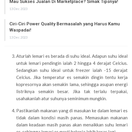
Mau Sukses Jualan Di Marketplace? Simak Tipsnya!
13 Dec 2023
Ciri-Ciri Power Quality Bermasalah yang Harus Kamu
Waspadai!
13 Dec 2023
Aturlah lemari es berada di suhu ideal. Adapun suhu ideal
untuk lemari pendingin ialah 2 hingga 4 derajat Celcius.
Sedangkan suhu ideal untuk freezer ialah -15 derajat
Celcius. Jika temperatur es semakin dingin tentu kerja
kopresornya akan semakin lama, sehingga asupan energi
listriknya semakin besar. Jika tak terlalu terpakai,
usahakanlah atur suhunya seminimum mungkin.
Pastikanlah makanan yang di masukan ke dalam lemari es
tidak dalam kondisi masih panas. Memasukan makanan
dalam keadaan masih panas akan menaikkan suhu lemari
es, sehingga lemari es mesti bekerja lebih keras lagi.