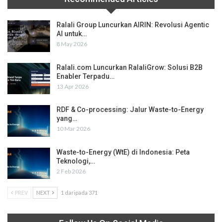
Ralali Group Luncurkan AIRIN: Revolusi Agentic
AI untuk…
8 May 2026
Ralali.com Luncurkan RalaliGrow: Solusi B2B
Enabler Terpadu…
13 Apr 2026
RDF & Co-processing: Jalur Waste-to-Energy
yang…
10 Mar 2026
Waste-to-Energy (WtE) di Indonesia: Peta
Teknologi,…
2 Feb 2026
PREV
NEXT
1 daripada 371