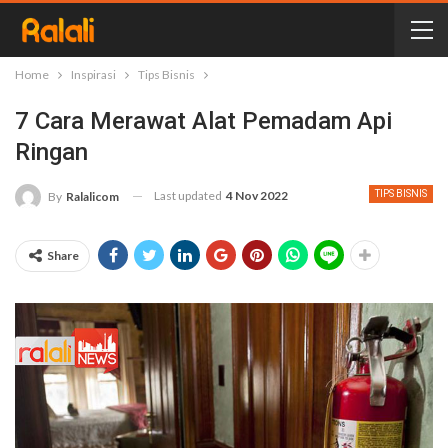
Home
Inspirasi
Tips Bisnis
7 Cara Merawat Alat Pemadam Api
Ringan
Last updated
4 Nov 2022
TIPS BISNIS
By
Ralalicom
Share