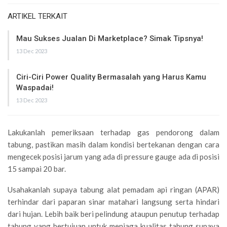
ARTIKEL TERKAIT
Mau Sukses Jualan Di Marketplace? Simak Tipsnya!
13 Dec 2023
Ciri-Ciri Power Quality Bermasalah yang Harus Kamu
Waspadai!
13 Dec 2023
Lakukanlah pemeriksaan terhadap gas pendorong dalam
tabung, pastikan masih dalam kondisi bertekanan dengan cara
mengecek posisi jarum yang ada di pressure gauge ada di posisi
15 sampai 20 bar.
Usahakanlah supaya tabung alat pemadam api ringan (APAR)
terhindar dari paparan sinar matahari langsung serta hindari
dari hujan. Lebih baik beri pelindung ataupun penutup terhadap
tabung yang bertujuan untuk menjaga kualitas tabung supaya