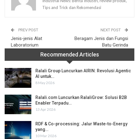
Industrial News: Berita Industri, review produk,
Tips and Trick dan Rekomendasi
PREV POST
NEXT POST
Jenis-jenis Alat
Beragam Jenis dan Fungsi
Laboratorium
Batu Gerinda
Recommended Articles
Ralali Group Luncurkan AIRIN: Revolusi Agentic
AI untuk…
8 May 2026
Ralali.com Luncurkan RalaliGrow: Solusi B2B
Enabler Terpadu…
13 Apr 2026
RDF & Co-processing: Jalur Waste-to-Energy
yang…
10 Mar 2026