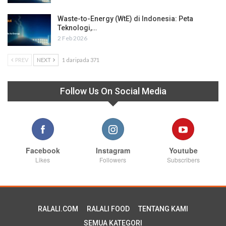
Waste-to-Energy (WtE) di Indonesia: Peta
Teknologi,…
2 Feb 2026
PREV
NEXT
1 daripada 371
Follow Us On Social Media
Facebook
Instagram
Youtube
Likes
Followers
Subscribers
RALALI.COM
RALALI FOOD
TENTANG KAMI
SEMUA KATEGORI