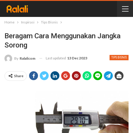
Home
Inspirasi
Tips Bisnis
Beragam Cara Menggunakan Jangka
Sorong
Last updated
13 Dec 2023
TIPS BISNIS
By
Ralalicom
Share