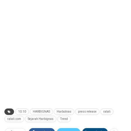
10.10
HARBIGNAS
Harbolnas
press release
ralali
ralali.com
Sejarah Harbignas
Trend