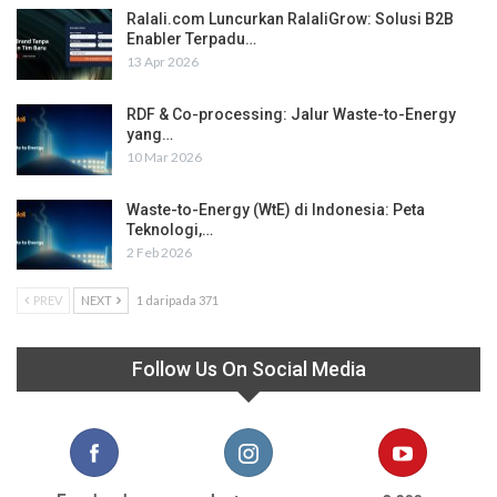
Ralali.com Luncurkan RalaliGrow: Solusi B2B
Enabler Terpadu…
13 Apr 2026
RDF & Co-processing: Jalur Waste-to-Energy
yang…
10 Mar 2026
Waste-to-Energy (WtE) di Indonesia: Peta
Teknologi,…
2 Feb 2026
PREV
NEXT
1 daripada 371
Follow Us On Social Media