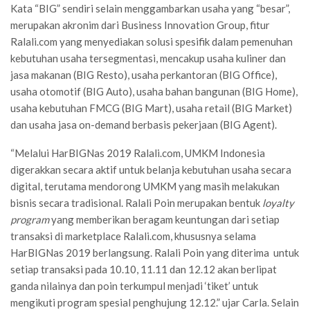
Kata “BIG” sendiri selain menggambarkan usaha yang “besar”,
merupakan akronim dari Business Innovation Group, fitur
Ralali.com yang menyediakan solusi spesifik dalam pemenuhan
kebutuhan usaha tersegmentasi, mencakup usaha kuliner dan
jasa makanan (BIG Resto), usaha perkantoran (BIG Office),
usaha otomotif (BIG Auto), usaha bahan bangunan (BIG Home),
usaha kebutuhan FMCG (BIG Mart), usaha retail (BIG Market)
dan usaha jasa on-demand berbasis pekerjaan (BIG Agent).
“Melalui HarBIGNas 2019 Ralali.com, UMKM Indonesia
digerakkan secara aktif untuk belanja kebutuhan usaha secara
digital, terutama mendorong UMKM yang masih melakukan
bisnis secara tradisional. Ralali Poin merupakan bentuk
loyalty
program
yang memberikan beragam keuntungan dari setiap
transaksi di marketplace Ralali.com, khususnya selama
HarBIGNas 2019 berlangsung. Ralali Poin yang diterima untuk
setiap transaksi pada 10.10, 11.11 dan 12.12 akan berlipat
ganda nilainya dan poin terkumpul menjadi ‘tiket’ untuk
mengikuti program spesial penghujung 12.12.” ujar Carla. Selain