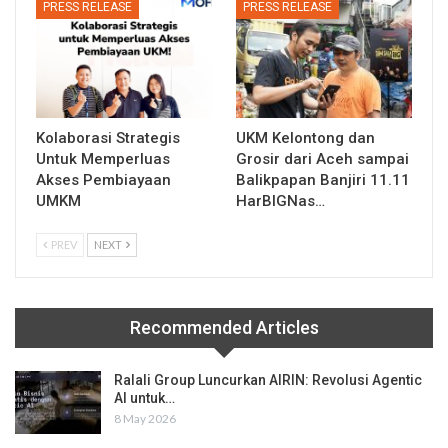
PRESS RELEASE
PRESS RELEASE
Kolaborasi Strategis
UKM Kelontong dan
Untuk Memperluas
Grosir dari Aceh sampai
Akses Pembiayaan
Balikpapan Banjiri 11.11
UMKM
HarBIGNas…
PREV
NEXT
Recommended Articles
Ralali Group Luncurkan AIRIN: Revolusi Agentic
AI untuk…
8 May 2026