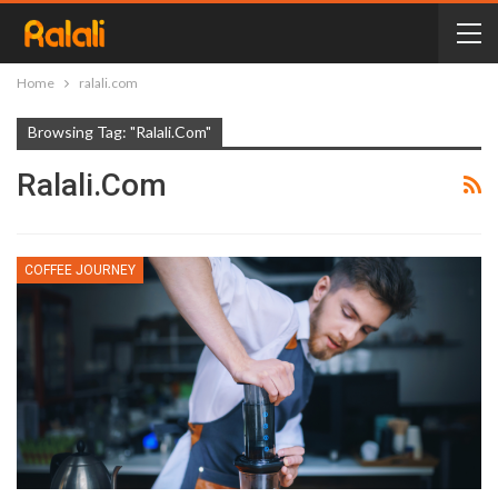
Home
ralali.com
Browsing Tag: "ralali.com"
Ralali.com
COFFEE JOURNEY