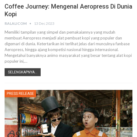
Coffee Journey: Mengenal Aeropress Di Dunia
Kopi
RALALICOM
13 Dec 2023
Memiliki tampilan yang simpel dan pemakaiannya yang mudah
membuat Aeropress menjadi alat pembuat kopi yang populer dan
digemari di dunia. Ketertarikan ini terlihat jelas dari munculnya fanbase
Aeropress, hingga ajang kompetisi nasional hingga internasional.
Mengetahui banyaknya animo masyarakat yang besar tentang alat kopi
populer ini,
…
SELENGKAPNYA...
PRESS RELEASE