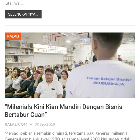
juta jiwa
…
SELENGKAPNYA...
RALALI
“Milenials Kini Kian Mandiri Dengan Bisnis
Bertabur Cuan”
RALALICOM
30 Sep 2019
Menjadi pebisnis semakin diminati, terutama bagi generasi millennial.
Generasi yang lahir awal 1980-an sampai awal 2000 kini sudah tidak