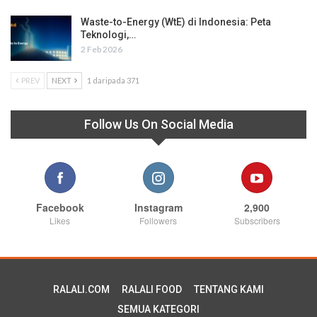
Waste-to-Energy (WtE) di Indonesia: Peta
Teknologi,…
2 Feb 2026
PREV
NEXT
1 daripada 371
Follow Us On Social Media
Facebook
Instagram
2,900
Likes
Followers
Subscribers
RALALI.COM
RALALI FOOD
TENTANG KAMI
SEMUA KATEGORI