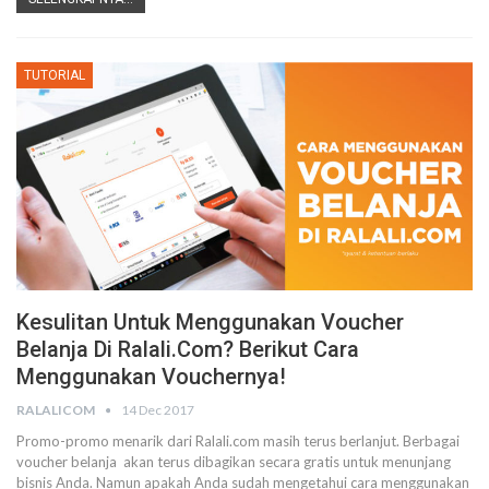
TUTORIAL
Kesulitan Untuk Menggunakan Voucher
Belanja Di Ralali.com? Berikut Cara
Menggunakan Vouchernya!
RALALICOM
14 Dec 2017
Promo-promo menarik dari Ralali.com masih terus berlanjut. Berbagai
voucher belanja akan terus dibagikan secara gratis untuk menunjang
bisnis Anda. Namun apakah Anda sudah mengetahui cara menggunakan