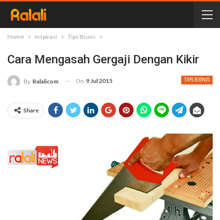
Home
Inspirasi
Tips Bisnis
Cara Mengasah Gergaji Dengan Kikir
On
9 Jul 2015
TIPS BISNIS
By
Ralalicom
Share