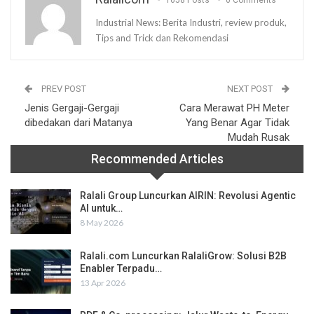
1658 Posts
0 Comments
Industrial News: Berita Industri, review produk,
Tips and Trick dan Rekomendasi
PREV POST
NEXT POST
Jenis Gergaji-Gergaji
Cara Merawat PH Meter
dibedakan dari Matanya
Yang Benar Agar Tidak
Mudah Rusak
Recommended Articles
Ralali Group Luncurkan AIRIN: Revolusi Agentic
AI untuk…
8 May 2026
Ralali.com Luncurkan RalaliGrow: Solusi B2B
Enabler Terpadu…
13 Apr 2026