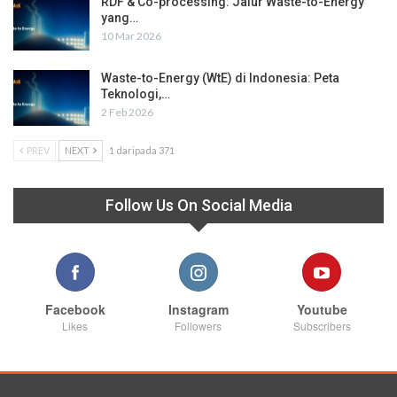
RDF & Co-processing: Jalur Waste-to-Energy
yang…
10 Mar 2026
Waste-to-Energy (WtE) di Indonesia: Peta
Teknologi,…
2 Feb 2026
PREV
NEXT
1 daripada 371
Follow Us On Social Media
Facebook
Instagram
Youtube
Likes
Followers
Subscribers