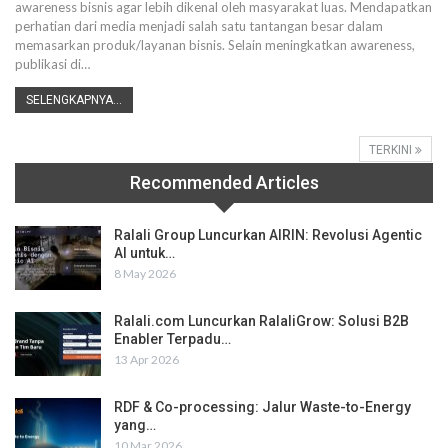
awareness bisnis agar lebih dikenal oleh masyarakat luas. Mendapatkan
perhatian dari media menjadi salah satu tantangan besar dalam
memasarkan produk/layanan bisnis. Selain meningkatkan awareness,
publikasi di
…
SELENGKAPNYA...
TERKINI
Recommended Articles
Ralali Group Luncurkan AIRIN: Revolusi Agentic
AI untuk…
8 May 2026
Ralali.com Luncurkan RalaliGrow: Solusi B2B
Enabler Terpadu…
13 Apr 2026
RDF & Co-processing: Jalur Waste-to-Energy
yang…
10 Mar 2026