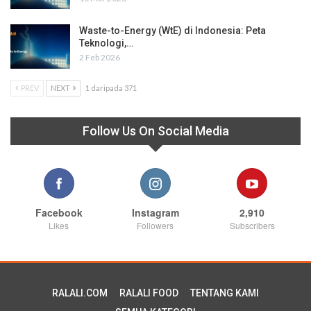
Waste-to-Energy (WtE) di Indonesia: Peta
Teknologi,…
2 Feb 2026
PREV
NEXT
1 daripada 371
Follow Us On Social Media
Facebook
Instagram
2,910
Likes
Followers
Subscribers
RALALI.COM
RALALI FOOD
TENTANG KAMI