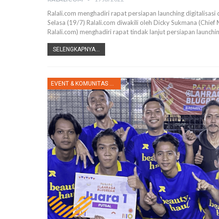
Ralali.com menghadiri rapat persiapan launching digitalisas
Selasa (19/7) Ralali.com diwakili oleh Dicky Sukmana (Chief 
Ralali.com) menghadiri rapat tindak lanjut persiapan launchi
SELENGKAPNYA...
EVENT & KOMUNITAS RALALI