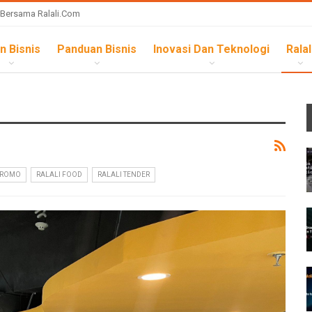
 Bersama Ralali.com
n Bisnis
Panduan Bisnis
Inovasi Dan Teknologi
Ralal
PROMO
RALALI FOOD
RALALI TENDER