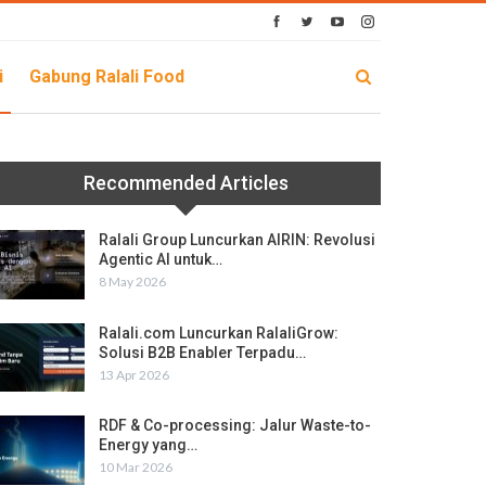
i
Gabung Ralali Food
Recommended Articles
Ralali Group Luncurkan AIRIN: Revolusi
Agentic AI untuk…
8 May 2026
Ralali.com Luncurkan RalaliGrow:
Solusi B2B Enabler Terpadu…
13 Apr 2026
RDF & Co-processing: Jalur Waste-to-
Energy yang…
10 Mar 2026