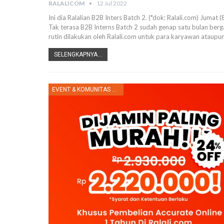
RALALICOM
12 Jul 2022
Ini dia Ralalian B2B Inters Batch 2. (*dok: Ralali.com)
Jumat (8
Tak terasa B2B Interns Batch 2 sudah genap satu bulan ber
rutin dilakukan oleh Ralali.com untuk para karyawan ataupun
SELENGKAPNYA...
EVENT & KOMUNITAS RALALI