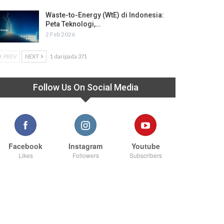
Waste-to-Energy (WtE) di Indonesia:
Peta Teknologi,…
2 Feb 2026
PREV
NEXT
1 daripada 371
Follow Us On Social Media
Facebook
Instagram
Youtube
Likes
Followers
Subscribers