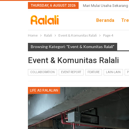
THURSDAY, 6 AUGUST 2026
Mari Mulai Usaha Sekarang
Beranda
Tre
Home
Ralali
Event & Komunitas Ralali
Page 4
Browsing Kategori: "Event & Komunitas Ralali"
Event & Komunitas Ralali
COLLABORATION
EVENT REPORT
FEATURE
LAIN-LAIN
LIFE AS RALALIAN