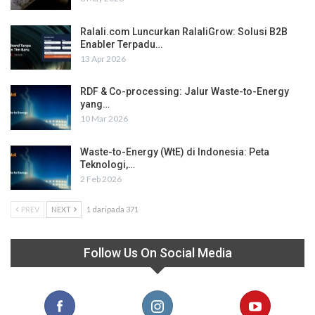
Ralali.com Luncurkan RalaliGrow: Solusi B2B
Enabler Terpadu…
13 Apr 2026
RDF & Co-processing: Jalur Waste-to-Energy
yang…
10 Mar 2026
Waste-to-Energy (WtE) di Indonesia: Peta
Teknologi,…
2 Feb 2026
PREV
NEXT
1 daripada 371
Follow Us On Social Media