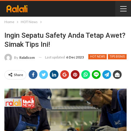
Home
HOT News
Ingin Sepatu Safety Anda Tetap Awet?
Simak Tips Ini!
Last updated
6 Dec 2023
HOT NEWS
TIPS BISNIS
By
Ralalicom
Share