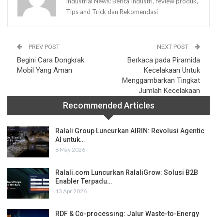
Industrial News: Berita Industri, review produk,
Tips and Trick dan Rekomendasi
PREV POST
NEXT POST
Begini Cara Dongkrak
Berkaca pada Piramida
Mobil Yang Aman
Kecelakaan Untuk
Menggambarkan Tingkat
Jumlah Kecelakaan
Recommended Articles
Ralali Group Luncurkan AIRIN: Revolusi Agentic
AI untuk…
8 May 2026
Ralali.com Luncurkan RalaliGrow: Solusi B2B
Enabler Terpadu…
13 Apr 2026
RDF & Co-processing: Jalur Waste-to-Energy