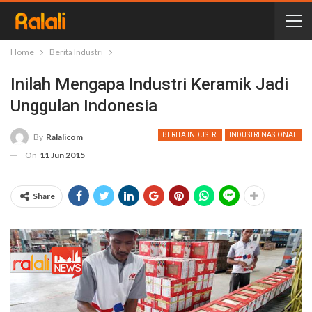
Home
Berita Industri
Inilah Mengapa Industri Keramik Jadi
Unggulan Indonesia
BERITA INDUSTRI
INDUSTRI NASIONAL
By
Ralalicom
On
11 Jun 2015
Share