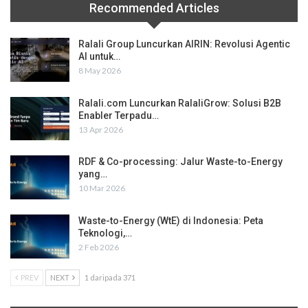
Recommended Articles
Ralali Group Luncurkan AIRIN: Revolusi Agentic
AI untuk…
8 May 2026
Ralali.com Luncurkan RalaliGrow: Solusi B2B
Enabler Terpadu…
13 Apr 2026
RDF & Co-processing: Jalur Waste-to-Energy
yang…
10 Mar 2026
Waste-to-Energy (WtE) di Indonesia: Peta
Teknologi,…
2 Feb 2026
PREV
NEXT
1 daripada 371