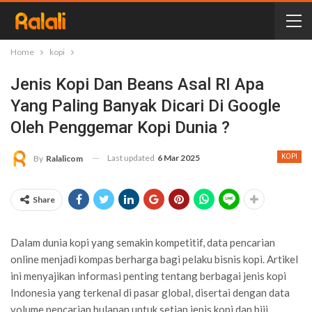
Home
kopi
Jenis Kopi Dan Beans Asal RI Apa
Yang Paling Banyak Dicari Di Google
Oleh Penggemar Kopi Dunia ?
Last updated
6 Mar 2025
KOPI
By
Ralalicom
Share
Dalam dunia kopi yang semakin kompetitif, data pencarian
online menjadi kompas berharga bagi pelaku bisnis kopi. Artikel
ini menyajikan informasi penting tentang berbagai jenis kopi
Indonesia yang terkenal di pasar global, disertai dengan data
volume pencarian bulanan untuk setiap jenis kopi dan biji