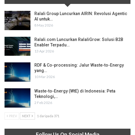
Ralali Group Luncurkan AIRIN: Revolusi Agentic
AI untuk…
8 May 2026
Ralali.com Luncurkan RalaliGrow: Solusi B2B
Enabler Terpadu…
13 Apr 2026
RDF & Co-processing: Jalur Waste-to-Energy
yang…
10 Mar 2026
Waste-to-Energy (WtE) di Indonesia: Peta
Teknologi,…
2 Feb 2026
PREV
NEXT
1 daripada 371
Follow Us On Social Media