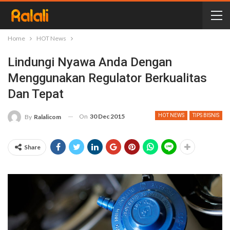
Home
HOT News
Lindungi Nyawa Anda Dengan
Menggunakan Regulator Berkualitas
Dan Tepat
On
30 Dec 2015
HOT NEWS
TIPS BISNIS
By
Ralalicom
Share