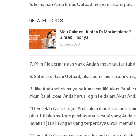
6. kemudian Anda harus
Upload
file permintaan puls
RELATED POSTS
Mau Sukses Jualan Di Marketplace?
Simak Tipsnya!
13 Dec 2023
7. Pilih file permintaan yang Anda simpan tadi untuk d
8. Setelah selasai
Upload
, Jika sudah diisi sesuai ya
9. Jika Anda sebelumnya
belum
memiliki Akun
Ralali.
Akun
Ralali.com
, Anda harus
login
ke dalam Akun And
10. Setelah Anda Login, Anda akan diarahkan untuk m
pilih. Pilihlah metode pembayaran sesuai yang Anda i
layanan jasa keungan yang terpercaya untuk memudah
11. Setelah Anda memilih metode pembayaran silahk