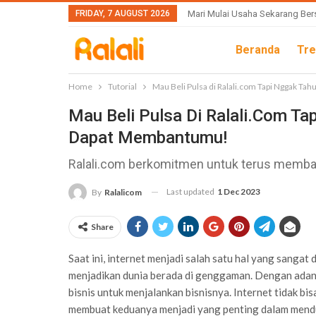
FRIDAY, 7 AUGUST 2026
Mari Mulai Usaha Sekarang Ber
Beranda
Tre
Home
Tutorial
Mau Beli Pulsa di Ralali.com Tapi Nggak T
Mau Beli Pulsa Di Ralali.com Ta
Dapat Membantumu!
Ralali.com berkomitmen untuk terus membant
Last updated
1 Dec 2023
By
Ralalicom
Share
Saat ini, internet menjadi salah satu hal yang sanga
menjadikan dunia berada di genggaman. Dengan adan
bisnis untuk menjalankan bisnisnya. Internet tidak bisa 
membuat keduanya menjadi yang penting dalam mendu