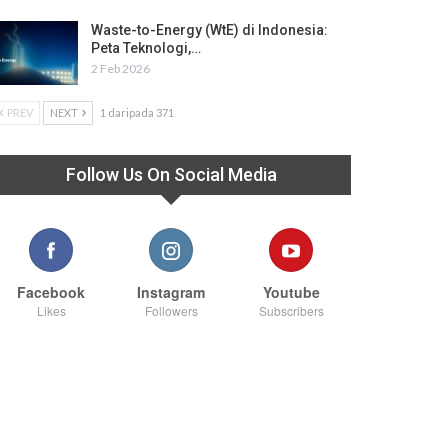
Waste-to-Energy (WtE) di Indonesia:
Peta Teknologi,…
2 Feb 2026
PREV
NEXT
1 daripada 371
Follow Us On Social Media
Facebook
Instagram
Youtube
Likes
Followers
Subscribers