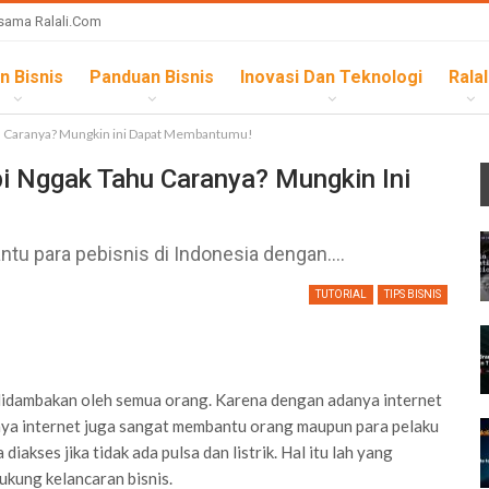
sama Ralali.com
n Bisnis
Panduan Bisnis
Inovasi Dan Teknologi
Ralal
ahu Caranya? Mungkin ini Dapat Membantumu!
pi Nggak Tahu Caranya? Mungkin Ini
u para pebisnis di Indonesia dengan....
TUTORIAL
TIPS BISNIS
t didambakan oleh semua orang. Karena dengan adanya internet
ya internet juga sangat membantu orang maupun para pelaku
diakses jika tidak ada pulsa dan listrik. Hal itu lah yang
kung kelancaran bisnis.