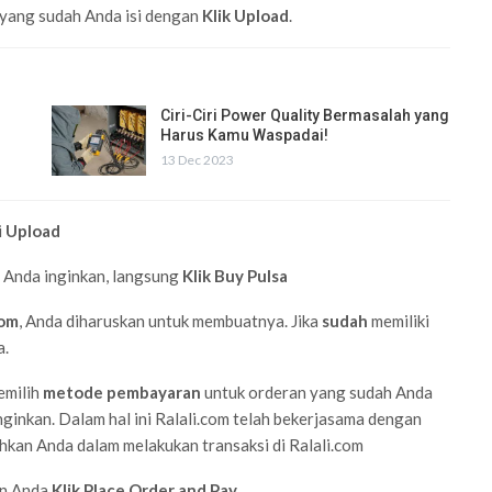
a yang sudah Anda isi dengan
Klik Upload
.
Ciri-Ciri Power Quality Bermasalah yang
Harus Kamu Waspadai!
13 Dec 2023
i
Upload
ng Anda inginkan, langsung
Klik
Buy Pulsa
com
, Anda diharuskan untuk membuatnya. Jika
sudah
memiliki
a.
emilih
metode pembayaran
untuk orderan yang sudah Anda
nginkan. Dalam hal ini Ralali.com telah bekerjasama dengan
kan Anda dalam melakukan transaksi di Ralali.com
an Anda
Klik Place Order and Pay