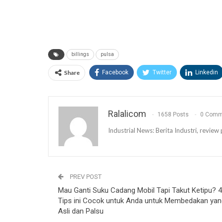
billings
pulsa
Share
Facebook
Twitter
Linkedin
Ralalicom
1658 Posts
0 Comm
Industrial News: Berita Industri, revi
PREV POST
Mau Ganti Suku Cadang Mobil Tapi Takut Ketipu? 4
Tips ini Cocok untuk Anda untuk Membedakan yan
Asli dan Palsu