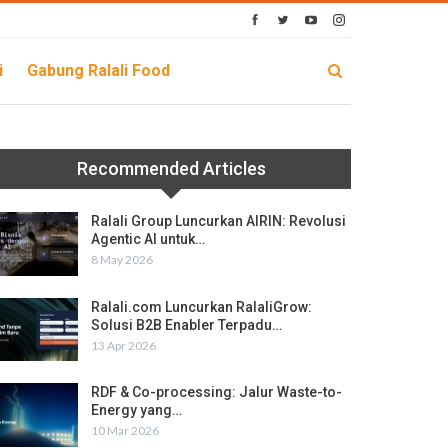
i
Gabung Ralali Food
Recommended Articles
Ralali Group Luncurkan AIRIN: Revolusi
Agentic AI untuk…
8 May 2026
Ralali.com Luncurkan RalaliGrow:
Solusi B2B Enabler Terpadu…
13 Apr 2026
RDF & Co-processing: Jalur Waste-to-
Energy yang…
10 Mar 2026