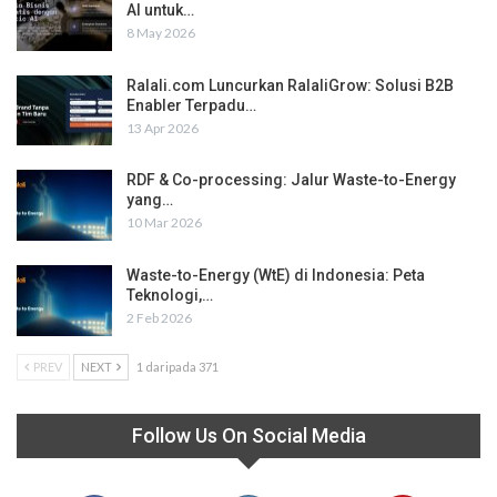
AI untuk…
8 May 2026
Ralali.com Luncurkan RalaliGrow: Solusi B2B
Enabler Terpadu…
13 Apr 2026
RDF & Co-processing: Jalur Waste-to-Energy
yang…
10 Mar 2026
Waste-to-Energy (WtE) di Indonesia: Peta
Teknologi,…
2 Feb 2026
PREV
NEXT
1 daripada 371
Follow Us On Social Media