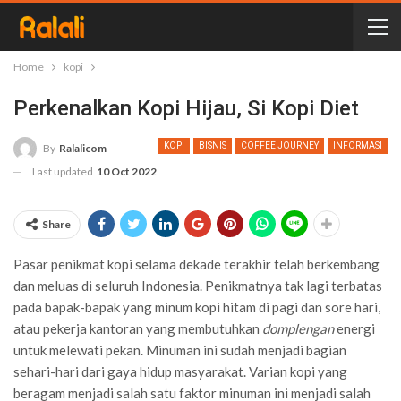
Home
kopi
Perkenalkan Kopi Hijau, Si Kopi Diet
KOPI
BISNIS
COFFEE JOURNEY
INFORMASI
By
Ralalicom
Last updated
10 Oct 2022
Share
Pasar penikmat kopi selama dekade terakhir telah berkembang
dan meluas di seluruh Indonesia. Penikmatnya tak lagi terbatas
pada bapak-bapak yang minum kopi hitam di pagi dan sore hari,
atau pekerja kantoran yang membutuhkan
domplengan
energi
untuk melewati pekan. Minuman ini sudah menjadi bagian
sehari-hari dari gaya hidup masyarakat. Varian kopi yang
beragam menjadi salah satu faktor minuman ini menjadi salah