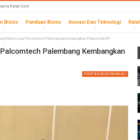
sama Ralali.com
n Bisnis
Panduan Bisnis
Inovasi Dan Teknologi
Ralal
kung Mahasiswa Palcomtech Palembang Kembangkan Potensi Diri￼
a Palcomtech Palembang Kembangkan
EVENT & KOMUNITAS RALALI