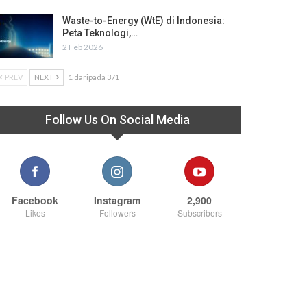
Waste-to-Energy (WtE) di Indonesia:
Peta Teknologi,…
2 Feb 2026
PREV
NEXT
1 daripada 371
Follow Us On Social Media
Facebook
Instagram
2,900
Likes
Followers
Subscribers