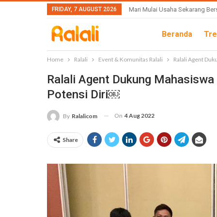
FRIDAY, 7 AUGUST 2026
Mari Mulai Usaha Sekarang Ber
Beranda
Tre
Home
Ralali
Event & Komunitas Ralali
Ralali Agent Du
Ralali Agent Dukung Mahasisw
Potensi Diri￼
On
4 Aug 2022
By
Ralalicom
Share