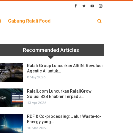
i
Gabung Ralali Food
Recommended Articles
Ralali Group Luncurkan AIRIN: Revolusi
Agentic AI untuk…
8 May 2026
Ralali.com Luncurkan RalaliGrow:
Solusi B2B Enabler Terpadu…
13 Apr 2026
RDF & Co-processing: Jalur Waste-to-
Energy yang…
10 Mar 2026