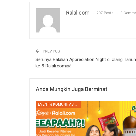
Ralalicom
297 Posts
0 Comme
PREV POST
Serunya Ralalian Appreciation Night di Ulang Tahun
ke-9 Ralali.com￼
Anda Mungkin Juga Berminat
EVENT & KOMUNITAS RALALI