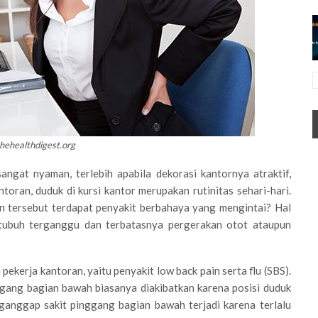
hehealthdigest.org
sangat nyaman, terlebih apabila dekorasi kantornya atraktif,
oran, duduk di kursi kantor merupakan rutinitas sehari-hari.
 tersebut terdapat penyakit berbahaya yang mengintai? Hal
m tubuh terganggu dan terbatasnya pergerakan otot ataupun
kerja kantoran, yaitu penyakit low back pain serta flu (SBS).
nggang bagian bawah biasanya diakibatkan karena posisi duduk
ganggap sakit pinggang bagian bawah terjadi karena terlalu