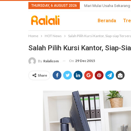
THURSDAY, 6 AUGUST 2026
Mari Mulai Usaha Sekarang
Beranda
Tre
Home
HOT News
Salah Pilih Kursi Kantor, Siap-siap Ters
Salah Pilih Kursi Kantor, Siap-S
On
29 Dec 2015
By
Ralalicom
Share