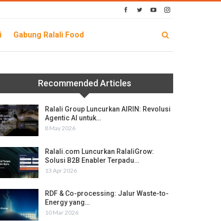
i
Gabung Ralali Food
Recommended Articles
Ralali Group Luncurkan AIRIN: Revolusi
Agentic AI untuk…
8 May 2026
Ralali.com Luncurkan RalaliGrow:
Solusi B2B Enabler Terpadu…
13 Apr 2026
RDF & Co-processing: Jalur Waste-to-
Energy yang…
10 Mar 2026