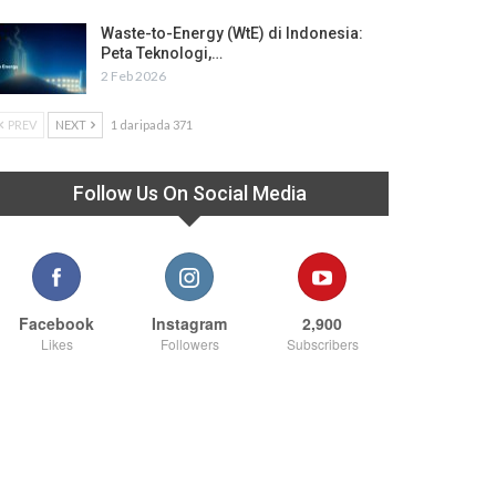
Waste-to-Energy (WtE) di Indonesia:
Peta Teknologi,…
2 Feb 2026
PREV
NEXT
1 daripada 371
Follow Us On Social Media
Facebook
Instagram
2,900
Likes
Followers
Subscribers