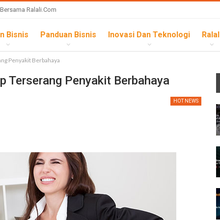
 Bersama Ralali.com
n Bisnis
Panduan Bisnis
Inovasi Dan Teknologi
Ralal
erang Penyakit Berbahaya
iap Terserang Penyakit Berbahaya
HOT NEWS