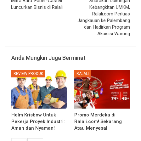
Mitra Baru: Faber-Castell
Suarakan Dukungan
Luncurkan Bisnis di Ralali
Kebangkitan UMKM,
Ralali.com Perluas
Jangkauan ke Palembang
dan Hadirkan Program
Akuisisi Warung
Anda Mungkin Juga Berminat
REVIEW PRODUK
RALALI
Helm Krisbow Untuk
Promo Merdeka di
Pekerja Proyek Industri:
Ralali.com! Sekarang
Aman dan Nyaman!
Atau Menyesal