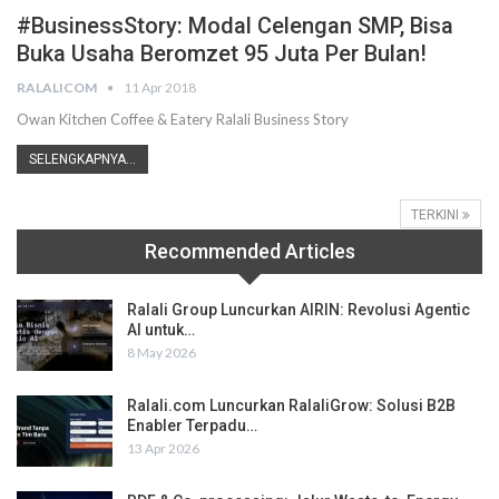
#BusinessStory: Modal Celengan SMP, Bisa
Buka Usaha Beromzet 95 Juta Per Bulan!
RALALICOM
11 Apr 2018
Owan Kitchen Coffee & Eatery Ralali Business Story
SELENGKAPNYA...
TERKINI
Recommended Articles
Ralali Group Luncurkan AIRIN: Revolusi Agentic
AI untuk…
8 May 2026
Ralali.com Luncurkan RalaliGrow: Solusi B2B
Enabler Terpadu…
13 Apr 2026