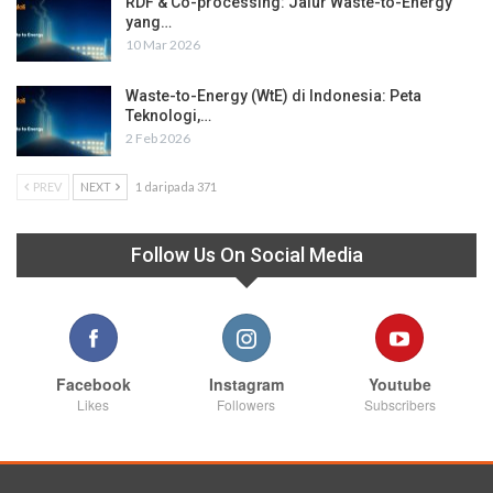
RDF & Co-processing: Jalur Waste-to-Energy
yang…
10 Mar 2026
Waste-to-Energy (WtE) di Indonesia: Peta
Teknologi,…
2 Feb 2026
PREV
NEXT
1 daripada 371
Follow Us On Social Media
Facebook
Instagram
Youtube
Likes
Followers
Subscribers