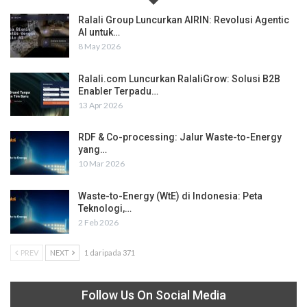
Ralali Group Luncurkan AIRIN: Revolusi Agentic
AI untuk…
8 May 2026
Ralali.com Luncurkan RalaliGrow: Solusi B2B
Enabler Terpadu…
13 Apr 2026
RDF & Co-processing: Jalur Waste-to-Energy
yang…
10 Mar 2026
Waste-to-Energy (WtE) di Indonesia: Peta
Teknologi,…
2 Feb 2026
PREV
NEXT
1 daripada 371
Follow Us On Social Media