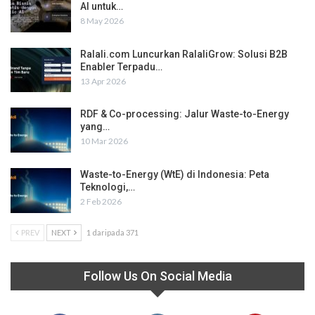
AI untuk…
8 May 2026
Ralali.com Luncurkan RalaliGrow: Solusi B2B
Enabler Terpadu…
13 Apr 2026
RDF & Co-processing: Jalur Waste-to-Energy
yang…
10 Mar 2026
Waste-to-Energy (WtE) di Indonesia: Peta
Teknologi,…
2 Feb 2026
PREV
NEXT
1 daripada 371
Follow Us On Social Media