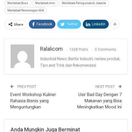
Martabak Boss
Martabak mini
Martabak Paling enak di Jakarta
Martabak Pecenongan 65A
Share
Facebook
Twitter
Linkedin
Ralalicom
1658 Posts
0 Comments
Industrial News: Berita Industri, review produk,
Tips and Trick dan Rekomendasi
PREV POST
NEXT POST
Event Workshop Kuliner:
Usir Bad Day Dengan 7
Rahasia Bisnis yang
Makanan yang Bisa
Menguntungkan
Meningkatkan Mood Ini
Anda Mungkin Juga Berminat