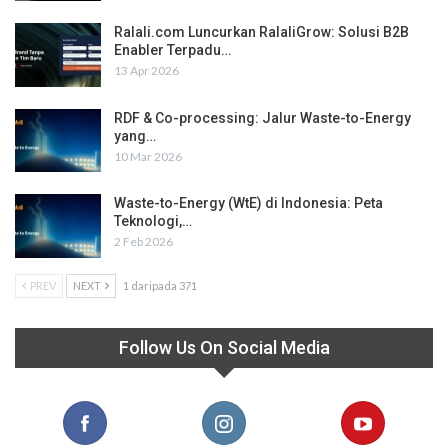
Ralali.com Luncurkan RalaliGrow: Solusi B2B
Enabler Terpadu…
13 Apr 2026
RDF & Co-processing: Jalur Waste-to-Energy
yang…
10 Mar 2026
Waste-to-Energy (WtE) di Indonesia: Peta
Teknologi,…
2 Feb 2026
PREV
NEXT
1 daripada 371
Follow Us On Social Media