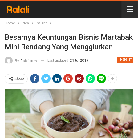
Home
Idea
Insight
Besarnya Keuntungan Bisnis Martabak
Mini Rendang Yang Menggiurkan
Last updated
24 Jul 2019
INSIGHT
By
Ralalicom
Share