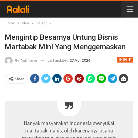
Home
Idea
Insight
Mengintip Besarnya Untung Bisnis
Martabak Mini Yang Menggemaskan
Last updated
27 Apr 2026
INSIGHT
By
Ralalicom
Share
Banyak masyarakat Indonesia menyukai
martabak manis, oleh karenanya usaha
martabak mini bisa menjadi peluang bisnis