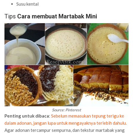
Susu kental
Tips
Cara membuat Martabak Mini
Source: Pinterest
Penting untuk dibaca
:
Sebelum memasukan tepung terigu ke
dalam adonan, jangan lupa untuk mengayaknya terlebih dahulu.
Agar adonan tercampur sempurna, dan tekstur martabak yang