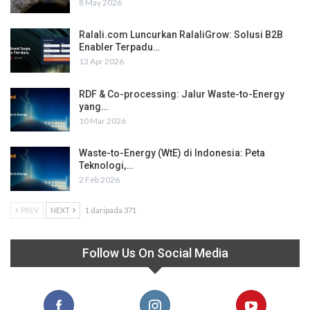
8 May 2026
Ralali.com Luncurkan RalaliGrow: Solusi B2B
Enabler Terpadu…
13 Apr 2026
RDF & Co-processing: Jalur Waste-to-Energy
yang…
10 Mar 2026
Waste-to-Energy (WtE) di Indonesia: Peta
Teknologi,…
2 Feb 2026
PREV
NEXT
1 daripada 371
Follow Us On Social Media