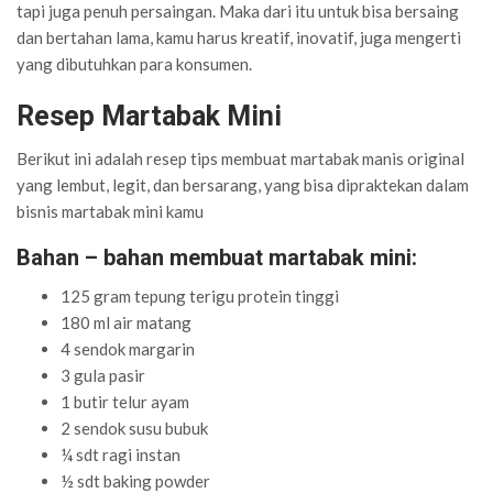
tapi juga penuh persaingan. Maka dari itu untuk bisa bersaing
dan bertahan lama, kamu harus kreatif, inovatif, juga mengerti
yang dibutuhkan para konsumen.
Resep Martabak Mini
Berikut ini adalah resep tips membuat martabak manis original
yang lembut, legit, dan bersarang, yang bisa dipraktekan dalam
bisnis martabak mini kamu
Bahan – bahan membuat martabak mini:
125 gram tepung terigu protein tinggi
180 ml air matang
4 sendok margarin
3 gula pasir
1 butir telur ayam
2 sendok susu bubuk
¼ sdt ragi instan
½ sdt baking powder