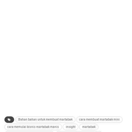
Bahan bahan untuk membuat martabak
cara membuat martabak mini
cara memulai bisnis martabak manis
insight
martabak