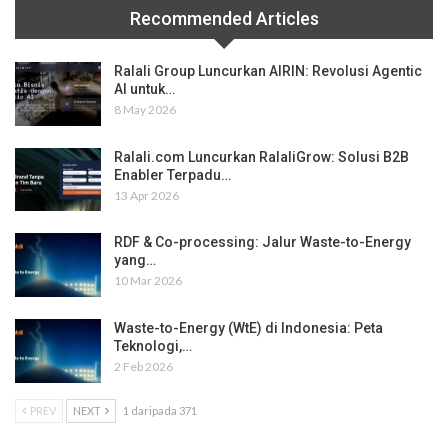
Recommended Articles
Ralali Group Luncurkan AIRIN: Revolusi Agentic
AI untuk…
8 May 2026
Ralali.com Luncurkan RalaliGrow: Solusi B2B
Enabler Terpadu…
13 Apr 2026
RDF & Co-processing: Jalur Waste-to-Energy
yang…
10 Mar 2026
Waste-to-Energy (WtE) di Indonesia: Peta
Teknologi,…
2 Feb 2026
PREV
NEXT
1 daripada 371