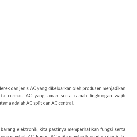
Merek dan jenis AC yang dikeluarkan oleh produsen menjadikan
erta cermat. AC yang aman serta ramah lingkungan wajib
utama adalah AC split dan AC central.
barang elektronik, kita pastinya memperhatikan fungsi serta
upun membeli AC. Fungsi AC yaitu memberikan udara dingin ke