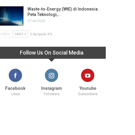
Waste-to-Energy (WtE) di Indonesia:
Peta Teknologi,…
2 Feb 2026
PREV
NEXT
1 daripada 371
Follow Us On Social Media
Facebook
Instagram
Youtube
Likes
Followers
Subscribers