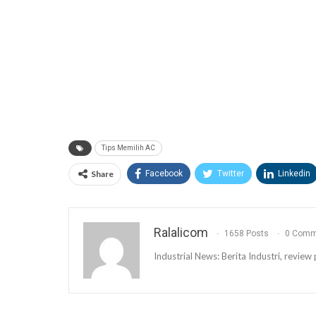
Tips Memilih AC
Share
Facebook
Twitter
Linkedin
Ralalicom
1658 Posts
0 Comm
Industrial News: Berita Industri, revi