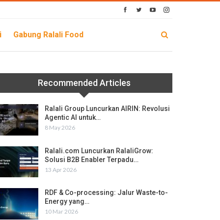
i
Gabung Ralali Food
Recommended Articles
Ralali Group Luncurkan AIRIN: Revolusi
Agentic AI untuk…
8 May 2026
Ralali.com Luncurkan RalaliGrow:
Solusi B2B Enabler Terpadu…
13 Apr 2026
RDF & Co-processing: Jalur Waste-to-
Energy yang…
10 Mar 2026