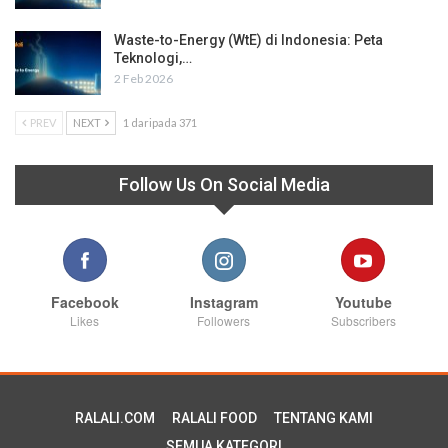
Waste-to-Energy (WtE) di Indonesia: Peta
Teknologi,…
2 Feb 2026
PREV
NEXT
1 daripada 371
Follow Us On Social Media
Facebook
Instagram
Youtube
Likes
Followers
Subscribers
RALALI.COM
RALALI FOOD
TENTANG KAMI
SEMUA KATEGORI