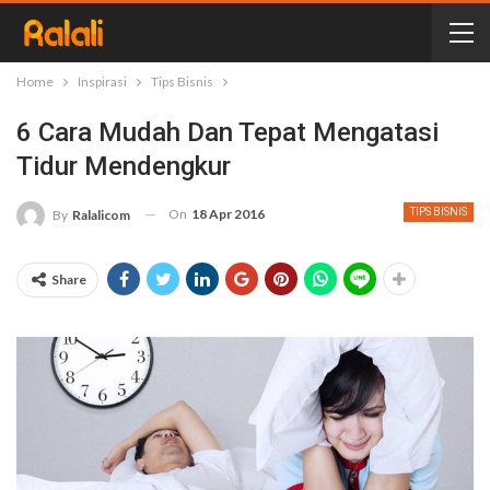
Home
Inspirasi
Tips Bisnis
6 Cara Mudah Dan Tepat Mengatasi
Tidur Mendengkur
On
18 Apr 2016
TIPS BISNIS
By
Ralalicom
Share