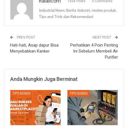
Ralalicom
1658 Posts
0 Comments
Industrial News: Berita Industri, review produk,
Tips and Trick dan Rekomendasi
PREV POST
NEXT POST
Hati-hati, Asap dapur Bisa
Perhatikan 4 Poin Penting
Menyebabkan Kanker
Ini Sebelum Membeli Air
Purifier
Anda Mungkin Juga Berminat
TIPS BISNIS
TIPS BISNIS