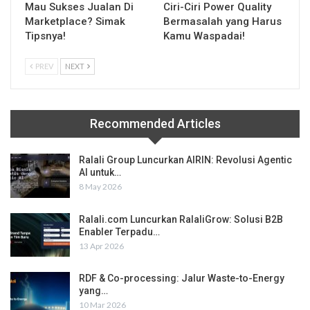
Mau Sukses Jualan Di
Ciri-Ciri Power Quality
Marketplace? Simak
Bermasalah yang Harus
Tipsnya!
Kamu Waspadai!
PREV
NEXT
Recommended Articles
Ralali Group Luncurkan AIRIN: Revolusi Agentic
AI untuk…
8 May 2026
Ralali.com Luncurkan RalaliGrow: Solusi B2B
Enabler Terpadu…
13 Apr 2026
RDF & Co-processing: Jalur Waste-to-Energy
yang…
10 Mar 2026