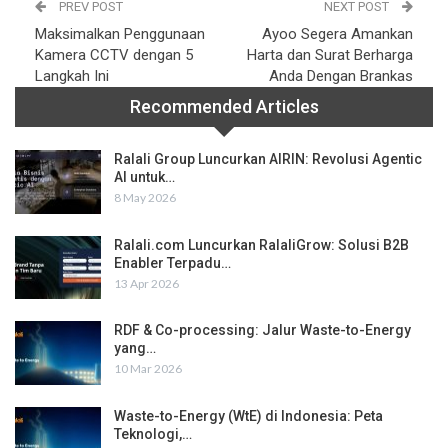
PREV POST
NEXT POST
Maksimalkan Penggunaan
Ayoo Segera Amankan
Kamera CCTV dengan 5
Harta dan Surat Berharga
Langkah Ini
Anda Dengan Brankas
Recommended Articles
Ralali Group Luncurkan AIRIN: Revolusi Agentic
AI untuk…
8 May 2026
Ralali.com Luncurkan RalaliGrow: Solusi B2B
Enabler Terpadu…
13 Apr 2026
RDF & Co-processing: Jalur Waste-to-Energy
yang…
10 Mar 2026
Waste-to-Energy (WtE) di Indonesia: Peta
Teknologi,…