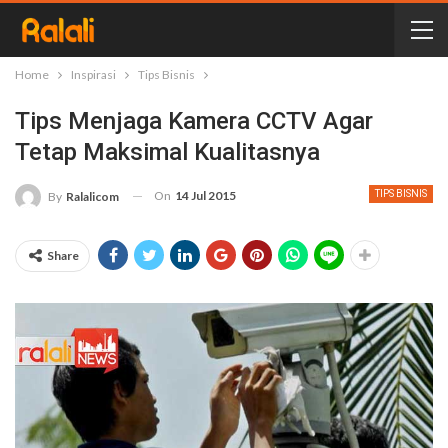
Home
Inspirasi
Tips Bisnis
Tips Menjaga Kamera CCTV Agar
Tetap Maksimal Kualitasnya
On
14 Jul 2015
TIPS BISNIS
By
Ralalicom
Share