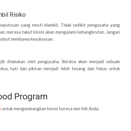
bil Risiko
 keputusan yang mesti diambil. Tidak sedikit pengusaha yang
n, merasa takut bisnis akan mengalami kebangkrutan. Jangan
ersebut membawa kesuksesan.
ajib dilakukan oleh pengusaha. Berdoa akan menjadi sebuah
doa, hati dan pikiran menjadi lebih tenang dan fokus untuk
Food Program
m
untuk mengembangkan bisnis horeca dan fnb Anda.