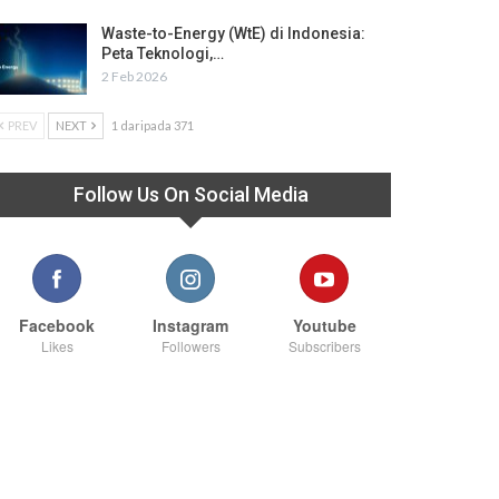
Waste-to-Energy (WtE) di Indonesia:
Peta Teknologi,…
2 Feb 2026
PREV
NEXT
1 daripada 371
Follow Us On Social Media
Facebook
Instagram
Youtube
Likes
Followers
Subscribers