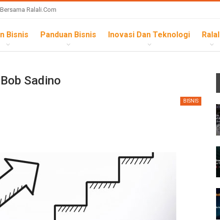
 Bersama Ralali.com
n Bisnis
Panduan Bisnis
Inovasi Dan Teknologi
Ralal
a Bob Sadino
BISNIS