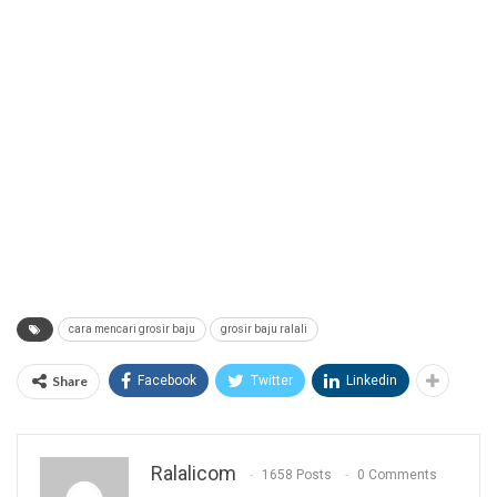
cara mencari grosir baju
grosir baju ralali
Share
Facebook
Twitter
Linkedin
Ralalicom
1658 Posts
0 Comments