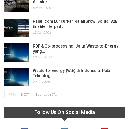
AI untuk…
8 May 2026
Ralali.com Luncurkan RalaliGrow: Solusi B2B
Enabler Terpadu…
13 Apr 2026
RDF & Co-processing: Jalur Waste-to-Energy
yang…
10 Mar 2026
Waste-to-Energy (WtE) di Indonesia: Peta
Teknologi,…
2 Feb 2026
PREV
NEXT
1 daripada 371
Follow Us On Social Media