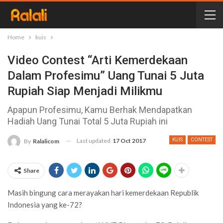
Home
kuis
Video Contest “Arti Kemerdekaan
Dalam Profesimu” Uang Tunai 5 Juta
Rupiah Siap Menjadi Milikmu
Apapun Profesimu, Kamu Berhak Mendapatkan
Hadiah Uang Tunai Total 5 Juta Rupiah ini
Last updated
17 Oct 2017
KUIS
CONTEST
By
Ralalicom
Share
Masih bingung cara merayakan hari kemerdekaan Republik
Indonesia yang ke-72?