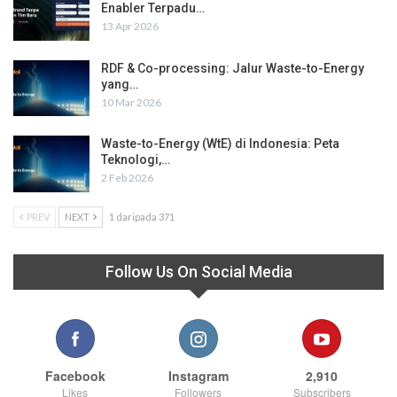
Enabler Terpadu…
13 Apr 2026
RDF & Co-processing: Jalur Waste-to-Energy
yang…
10 Mar 2026
Waste-to-Energy (WtE) di Indonesia: Peta
Teknologi,…
2 Feb 2026
PREV
NEXT
1 daripada 371
Follow Us On Social Media
Facebook
Instagram
2,910
Likes
Followers
Subscribers