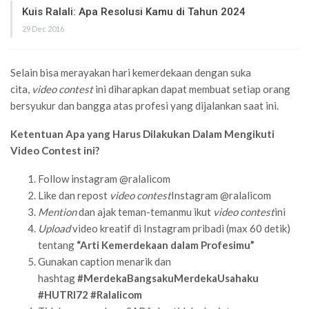
Kuis Ralali: Apa Resolusi Kamu di Tahun 2024
29 Dec 2016
Selain bisa merayakan hari kemerdekaan dengan suka
cita,
video contest
ini diharapkan dapat membuat setiap orang
bersyukur dan bangga atas profesi yang dijalankan saat ini.
Ketentuan Apa yang Harus Dilakukan Dalam Mengikuti
Video Contest ini?
Follow instagram @ralalicom
Like dan repost
video contest
Instagram @ralalicom
Mention
dan ajak teman-temanmu ikut
video contest
ini
Upload
video kreatif di Instagram pribadi (max 60 detik)
tentang
“Arti Kemerdekaan dalam Profesimu”
Gunakan caption menarik dan
hashtag
#MerdekaBangsakuMerdekaUsahaku
#HUTRI72 #Ralalicom