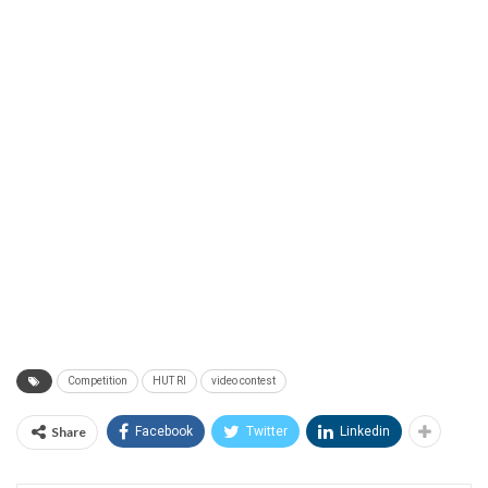
Competition
HUT RI
video contest
Share
Facebook
Twitter
Linkedin