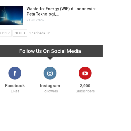
Waste-to-Energy (WtE) di Indonesia:
Peta Teknologi,…
2 Feb 2026
PREV
NEXT
1 daripada 371
Follow Us On Social Media
Facebook
Instagram
2,900
Likes
Followers
Subscribers