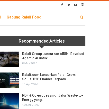
i
Gabung Ralali Food
Recommended Articles
Ralali Group Luncurkan AIRIN: Revolusi
Agentic AI untuk…
8 May 2026
Ralali.com Luncurkan RalaliGrow:
Solusi B2B Enabler Terpadu…
13 Apr 2026
RDF & Co-processing: Jalur Waste-to-
Energy yang…
10 Mar 2026