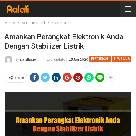
Home
Berita Industri
Electrical
Amankan Perangkat Elektronik Anda
Dengan Stabilizer Listrik
Last updated
15 Jan 2020
ELECTRICAL
TIPS BISNIS
By
Ralalicom
Share