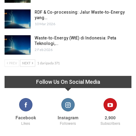
RDF & Co-processing: Jalur Waste-to-Energy
yang…
10 Mar 2026
Waste-to-Energy (WtE) di Indonesia: Peta
Teknologi,…
2 Feb 2026
PREV
NEXT
1 daripada 371
Follow Us On Social Media
Facebook
Instagram
2,900
Likes
Followers
Subscribers