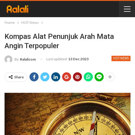
Home
HOT News
Kompas Alat Penunjuk Arah Mata
Angin Terpopuler
Last updated
13 Dec 2023
HOT NEWS
By
Ralalicom
Share