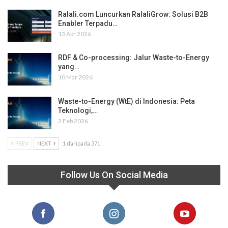
Ralali.com Luncurkan RalaliGrow: Solusi B2B
Enabler Terpadu…
13 Apr 2026
RDF & Co-processing: Jalur Waste-to-Energy
yang…
10 Mar 2026
Waste-to-Energy (WtE) di Indonesia: Peta
Teknologi,…
2 Feb 2026
PREV
NEXT
1 daripada 371
Follow Us On Social Media