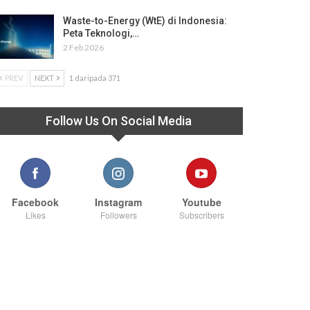
Waste-to-Energy (WtE) di Indonesia:
Peta Teknologi,…
2 Feb 2026
PREV
NEXT
1 daripada 371
Follow Us On Social Media
Facebook
Instagram
Youtube
Likes
Followers
Subscribers