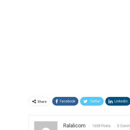
Share
Facebook
Twitter
Linkedin
Ralalicom
1658 Posts
0 Comm