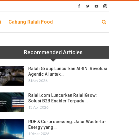
i
Gabung Ralali Food
Recommended Articles
Ralali Group Luncurkan AIRIN: Revolusi
Agentic AI untuk…
8 May 2026
Ralali.com Luncurkan RalaliGrow:
Solusi B2B Enabler Terpadu…
13 Apr 2026
RDF & Co-processing: Jalur Waste-to-
Energy yang…
10 Mar 2026