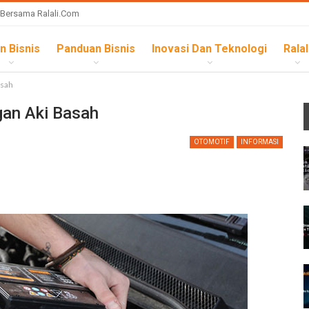
 Bersama Ralali.com
n Bisnis
Panduan Bisnis
Inovasi Dan Teknologi
Ralal
asah
gan Aki Basah
OTOMOTIF
INFORMASI