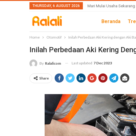
THURSDAY, 6 AUGUST 2026
Mari Mulai Usaha Sekarang
Beranda
Tre
Home
Otomotif
Inilah Perbedaan Aki Kering dengan Aki B
Inilah Perbedaan Aki Kering Den
Last updated
7 Dec 2023
By
Ralalicom
Share