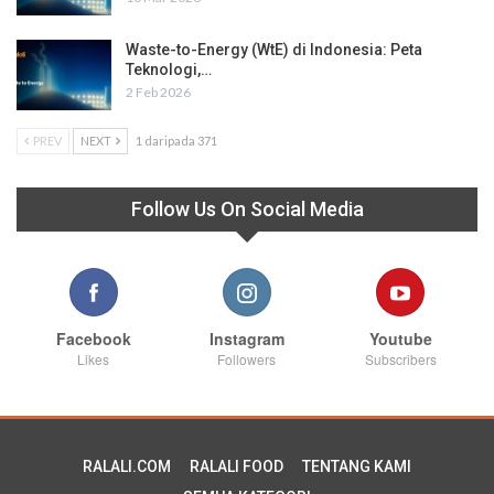
Waste-to-Energy (WtE) di Indonesia: Peta
Teknologi,…
2 Feb 2026
PREV
NEXT
1 daripada 371
Follow Us On Social Media
Facebook
Instagram
Youtube
Likes
Followers
Subscribers
RALALI.COM
RALALI FOOD
TENTANG KAMI