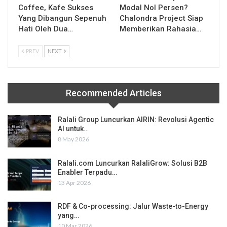
Coffee, Kafe Sukses
Modal Nol Persen?
Yang Dibangun Sepenuh
Chalondra Project Siap
Hati Oleh Dua…
Memberikan Rahasia…
PREV
NEXT
Recommended Articles
Ralali Group Luncurkan AIRIN: Revolusi Agentic
AI untuk…
8 May 2026
Ralali.com Luncurkan RalaliGrow: Solusi B2B
Enabler Terpadu…
13 Apr 2026
RDF & Co-processing: Jalur Waste-to-Energy
yang…
10 Mar 2026