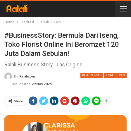
Home
Inspirasi
Kisah Sukses
#BusinessStory: Bermula Dari Iseng,
Toko Florist Online Ini Beromzet 120
Juta Dalam Sebulan!
Ralali Business Story | Las Origine
KISAH SUKSES
KISAH SUKSES
By
Ralalicom
Last updated
29 Nov 2025
Share