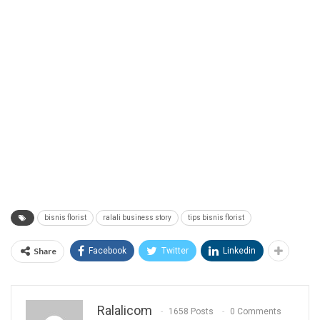
bisnis florist
ralali business story
tips bisnis florist
Share
Facebook
Twitter
Linkedin
Ralalicom
1658 Posts
0 Comments