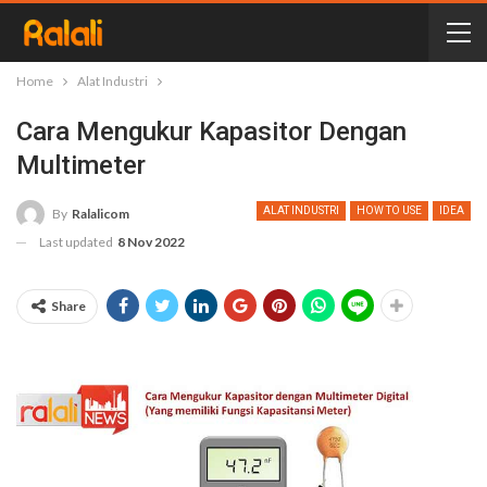
Home
Alat Industri
Cara Mengukur Kapasitor Dengan
Multimeter
ALAT INDUSTRI
HOW TO USE
IDEA
By
Ralalicom
Last updated
8 Nov 2022
Share