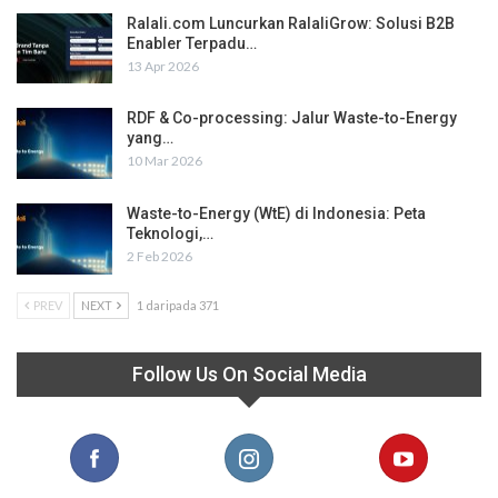
Ralali.com Luncurkan RalaliGrow: Solusi B2B
Enabler Terpadu…
13 Apr 2026
RDF & Co-processing: Jalur Waste-to-Energy
yang…
10 Mar 2026
Waste-to-Energy (WtE) di Indonesia: Peta
Teknologi,…
2 Feb 2026
PREV
NEXT
1 daripada 371
Follow Us On Social Media