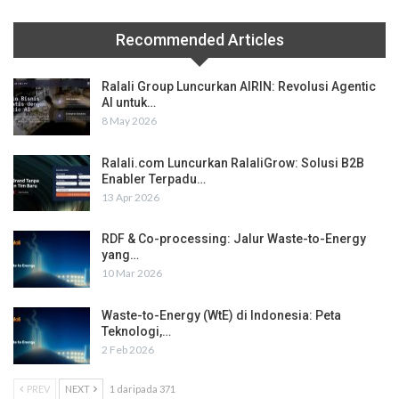
Recommended Articles
Ralali Group Luncurkan AIRIN: Revolusi Agentic
AI untuk…
8 May 2026
Ralali.com Luncurkan RalaliGrow: Solusi B2B
Enabler Terpadu…
13 Apr 2026
RDF & Co-processing: Jalur Waste-to-Energy
yang…
10 Mar 2026
Waste-to-Energy (WtE) di Indonesia: Peta
Teknologi,…
2 Feb 2026
PREV
NEXT
1 daripada 371