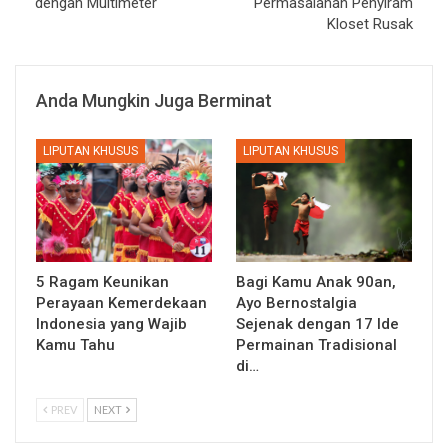
dengan Multimeter
Permasalahan Penyiram
Kloset Rusak
Anda Mungkin Juga Berminat
LIPUTAN KHUSUS
LIPUTAN KHUSUS
5 Ragam Keunikan
Bagi Kamu Anak 90an,
Perayaan Kemerdekaan
Ayo Bernostalgia
Indonesia yang Wajib
Sejenak dengan 17 Ide
Kamu Tahu
Permainan Tradisional
di…
PREV
NEXT