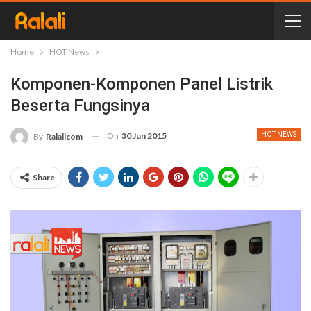
Home
HOT News
Komponen-Komponen Panel Listrik
Beserta Fungsinya
On
30 Jun 2015
HOT NEWS
By
Ralalicom
Share