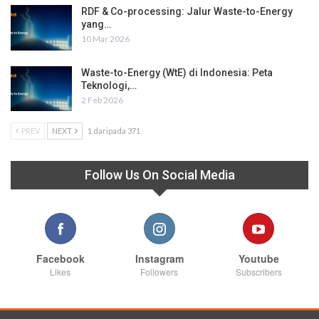
RDF & Co-processing: Jalur Waste-to-Energy
yang…
10 Mar 2026
Waste-to-Energy (WtE) di Indonesia: Peta
Teknologi,…
2 Feb 2026
PREV
NEXT
1 daripada 371
Follow Us On Social Media
Facebook
Instagram
Youtube
Likes
Followers
Subscribers