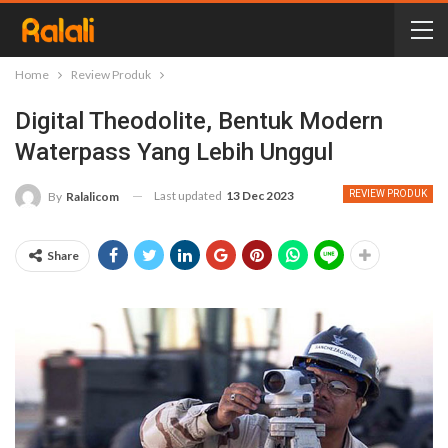
Home
Review Produk
Digital Theodolite, Bentuk Modern
Waterpass Yang Lebih Unggul
Last updated
13 Dec 2023
REVIEW PRODUK
By
Ralalicom
Share