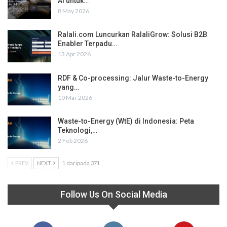
AI untuk…
8 May 2026
Ralali.com Luncurkan RalaliGrow: Solusi B2B
Enabler Terpadu…
13 Apr 2026
RDF & Co-processing: Jalur Waste-to-Energy
yang…
10 Mar 2026
Waste-to-Energy (WtE) di Indonesia: Peta
Teknologi,…
2 Feb 2026
PREV
NEXT
1 daripada 371
Follow Us On Social Media