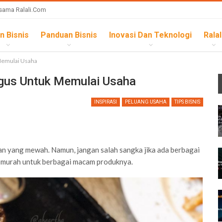
sama Ralali.com
n Bisnis
Panduan Bisnis
Inovasi Dan Teknologi
Ralal
 Memulai Usaha
agus Untuk Memulai Usaha
INSPIRASI
PELUANG USAHA
TIPS BISNIS
an yang mewah. Namun, jangan salah sangka jika ada berbagai
 murah untuk berbagai macam produknya.