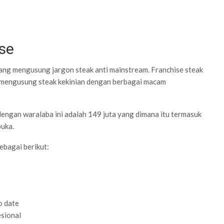
se
yang mengusung jargon steak anti mainstream. Franchise steak
 mengusung steak kekinian dengan berbagai macam
engan waralaba ini adalah 149 juta yang dimana itu termasuk
buka.
ebagai berikut:
o date
esional