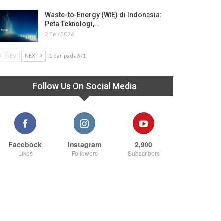
Waste-to-Energy (WtE) di Indonesia:
Peta Teknologi,…
2 Feb 2026
PREV
NEXT
1 daripada 371
Follow Us On Social Media
Facebook
Instagram
2,900
Likes
Followers
Subscribers