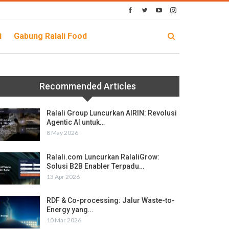
i
Gabung Ralali Food
Recommended Articles
Ralali Group Luncurkan AIRIN: Revolusi
Agentic AI untuk…
8 May 2026
Ralali.com Luncurkan RalaliGrow:
Solusi B2B Enabler Terpadu…
13 Apr 2026
RDF & Co-processing: Jalur Waste-to-
Energy yang…
10 Mar 2026