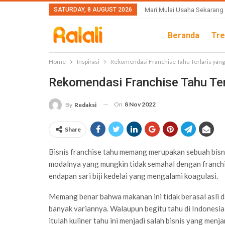
SATURDAY, 8 AUGUST 2026
Mari Mulai Usaha Sekarang
Beranda
Tre
Home
Inspirasi
Rekomendasi Franchise Tahu Terlaris yan
Rekomendasi Franchise Tahu Ter
On
8 Nov 2022
By
Redaksi
Share
Bisnis franchise tahu memang merupakan sebuah bisni
modalnya yang mungkin tidak semahal dengan franchis
endapan sari biji kedelai yang mengalami koagulasi.
Memang benar bahwa makanan ini tidak berasal asli d
banyak variannya. Walaupun begitu tahu di Indonesia 
itulah kuliner tahu ini menjadi salah bisnis yang menja