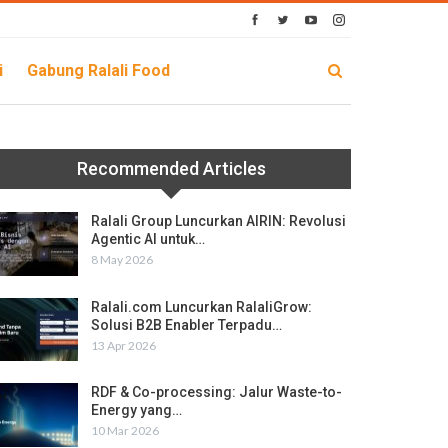
i
Gabung Ralali Food
Recommended Articles
Ralali Group Luncurkan AIRIN: Revolusi
Agentic AI untuk…
8 May 2026
Ralali.com Luncurkan RalaliGrow:
Solusi B2B Enabler Terpadu…
13 Apr 2026
RDF & Co-processing: Jalur Waste-to-
Energy yang…
10 Mar 2026