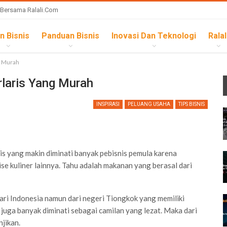
 Bersama Ralali.com
n Bisnis
Panduan Bisnis
Inovasi Dan Teknologi
Ralal
g Murah
laris Yang Murah
INSPIRASI
PELUANG USAHA
TIPS BISNIS
s yang makin diminati banyak pebisnis pemula karena
e kuliner lainnya. Tahu adalah makanan yang berasal dari
ari Indonesia namun dari negeri Tiongkok yang memiliki
juga banyak diminati sebagai camilan yang lezat. Maka dari
njikan.