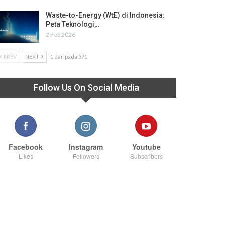
Waste-to-Energy (WtE) di Indonesia:
Peta Teknologi,…
2 Feb 2026
PREV
NEXT
1 daripada 371
Follow Us On Social Media
Facebook
Instagram
Youtube
Likes
Followers
Subscribers