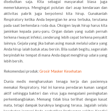
disebutkan saja. Kita sebagai masyarakat biasa juga
memerlukannya. Mengingat polutan dari asap kendaraan dan
aktivitas pabrik juga berpotensi kita hirup. Gunakanlah
Respiratory ketika Anda bepergian ke area terbuka, terutama
pada saat berkendara roda dua. Oksigen layak hirup harus kita
jaminkan kepada paru-paru. Organ dalam yang sudah pernah
terkena riwayat infeksi, cenderung lebih cepat terkena penyakit
lainnya. Gejala yang jika bahan asing masuk melalui udara yang
Anda hirup ialah batuk atau bersin. Bila sudah begitu, segeralah
berpindah ke tempat di mana Anda dapat menghirup udara yang
lebih bersih.
Rekomendasi produk:
Grosir Masker Kesehatan
Dunia medis mengharuskan tenaga kerja dan pasiennya
memakai Respiratory. Hal ini karena peredaran kuman sangat
aktif sehingga bakteri dan virus juga mengalami peningkatan
perkembangbiakan. Memang tidak bisa terlihat dengan kasat
mata, tetapi dampak buruknya langsung terasa. Jagalah selalu
kesehatan jasmani Anda, perhatikan lingkungan sekitar. Kondisi