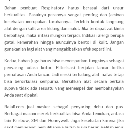
Bahan pembuat Respiratory harus berasal dari unsur
berkualitas. Pasalnya perannya sangat penting dan jaminan
kesehatan merupakan taruhannya. Terlebih kontak langsung
alat dengan kulit area hidung dan mulut. Jika terdapat zat kimia
berbahaya, maka iritasi mungkin terjadi. Indikasi alergi berupa
gatal, kemerahan hingga munculnya bentol di kulit. Jangan
gunakanlah lagi alat yang mengakibatkan efek seperti ini.
Kedua, bahan juga harus bisa menempatkan fungsinya sebagai
penyaring udara kotor. Filterisasi berjalan lancar ketika
pernafasan Anda lancar. Jadi meski terhalang alat, nafas tetap
bisa bersirkulasi sempurna. Bersihkan alat secara berkala
supaya tidak ada sesuatu yang menempel dan membahayakan
Anda saat dipakai.
Ralali.com jual masker sebagai penyaring debu dan gas.
Berbagai macam merek berkualitas bisa Anda temukan, antara
lain Krisbow, 3M dan Honeywell. Jaga kesehatan karena jika
sakit menyerang, pemulihannya butuh biaya besar. Belilah jenis