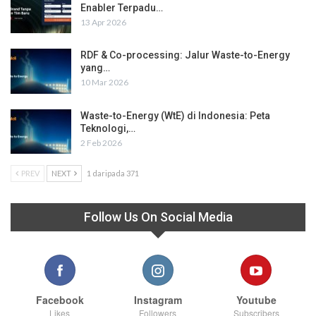
Enabler Terpadu…
13 Apr 2026
RDF & Co-processing: Jalur Waste-to-Energy
yang…
10 Mar 2026
Waste-to-Energy (WtE) di Indonesia: Peta
Teknologi,…
2 Feb 2026
PREV
NEXT
1 daripada 371
Follow Us On Social Media
Facebook
Instagram
Youtube
Likes
Followers
Subscribers