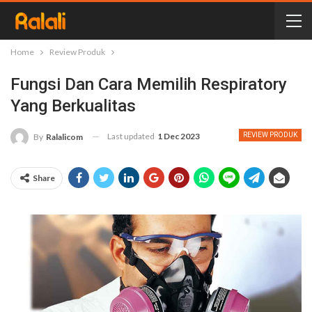
Home
Review Produk
Fungsi Dan Cara Memilih Respiratory
Yang Berkualitas
Last updated
1 Dec 2023
REVIEW PRODUK
By
Ralalicom
Share