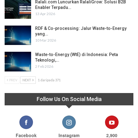
Ralali.com Luncurkan RalaliGrow: Solusi B2B
Enabler Terpadu…
13 Apr 2026
RDF & Co-processing: Jalur Waste-to-Energy
yang…
10 Mar 2026
Waste-to-Energy (WtE) di Indonesia: Peta
Teknologi,…
2 Feb 2026
PREV
NEXT
1 daripada 371
Follow Us On Social Media
Facebook
Instagram
2,900