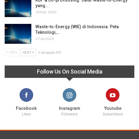
RDF & Co-processing: Jalur Waste-to-Energy
yang…
10 Mar 2026
Waste-to-Energy (WtE) di Indonesia: Peta
Teknologi,…
2 Feb 2026
PREV
NEXT
1 daripada 371
Follow Us On Social Media
Facebook
Instagram
Youtube
Likes
Followers
Subscribers