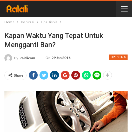
Home
Inspirasi
Tips Bisnis
Kapan Waktu Yang Tepat Untuk
Mengganti Ban?
On
29 Jan 2016
TIPS BISNIS
By
Ralalicom
Share